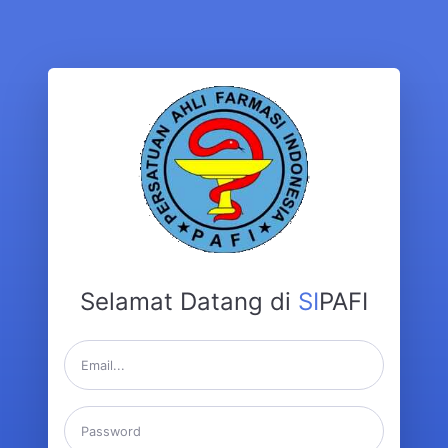
Selamat Datang di
SI
PAFI