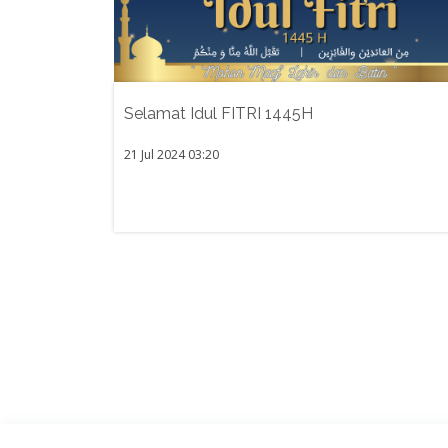
Selamat Idul FITRI 1445H
21 Jul 2024 03:20